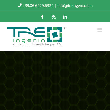
Salta
+39.06.6229.6324
|
info@treingenia.com
al
Facebook
Rss
LinkedIn
contenuto