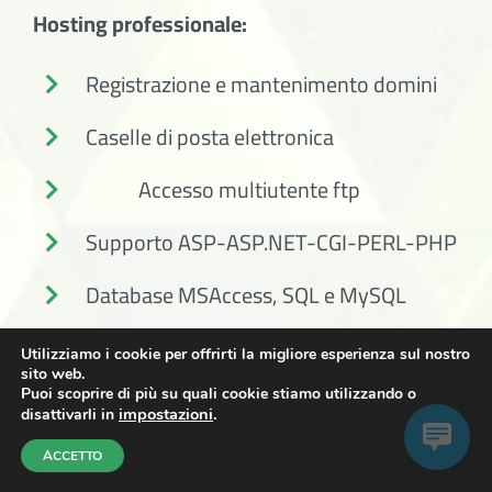
Hosting professionale:
Registrazione e mantenimento domini
Caselle di posta elettronica
Accesso multiutente ftp
Supporto ASP-ASP.NET-CGI-PERL-PHP
Database MSAccess, SQL e MySQL
Statistiche di accesso al sito
Utilizziamo i cookie per offrirti la migliore esperienza sul nostro
sito web.
Backup giornaliero del sito
Puoi scoprire di più su quali cookie stiamo utilizzando o
impostazioni
.
disattivarli in
Pannello di controllo PLESK
ACCETTO